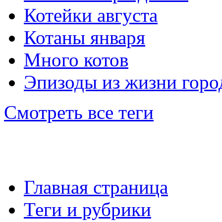
Котейки августа
Котаны января
Много котов
Эпизоды из жизни горо
Смотреть все теги
Главная страница
Main menu
Теги и рубрики