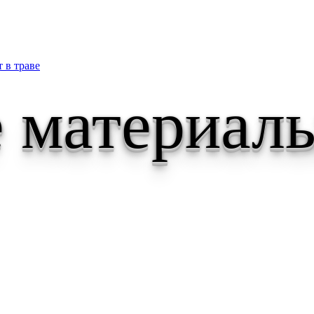
 в траве
 материал