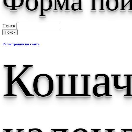
Форма пои
Поиск
Регистрация на сайте
Коша