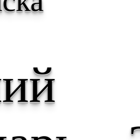
ска
чий