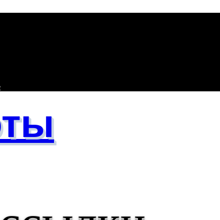
е
оты