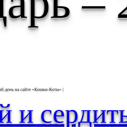
арь – 
ый день на сайте «Кошки-Коты» |
й и сердит