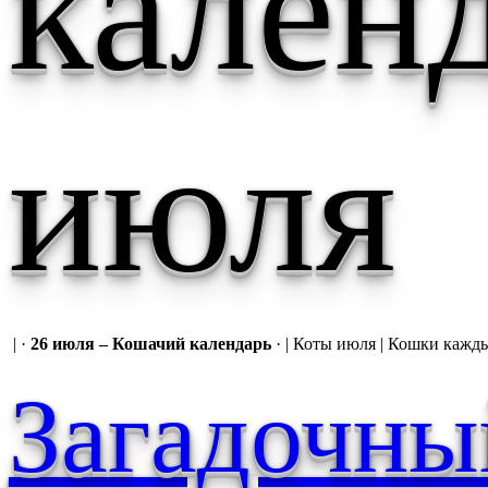
календ
июля
| ·
26 июля – Кошачий календарь
· | Коты июля | Кошки кажд
Загадочны