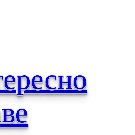
тересно
аве