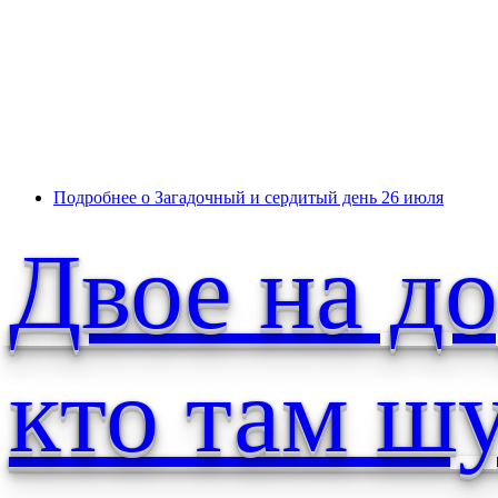
Подробнее
о Загадочный и сердитый день 26 июля
Двое на до
кто там ш