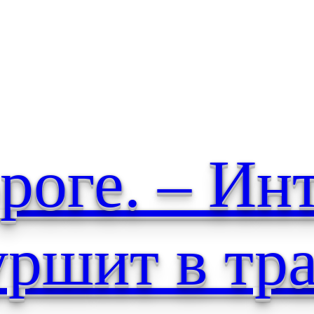
роге. – Ин
уршит в тр