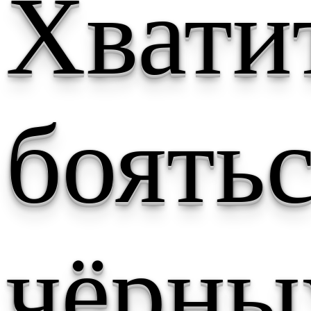
Хвати
боять
чёрны