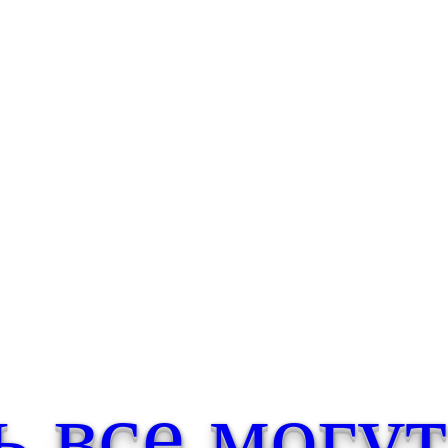
а скорее
ь все могу