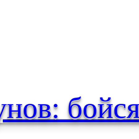
же коты
унов: бойся