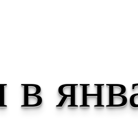
 ссылки
ска
 в янв