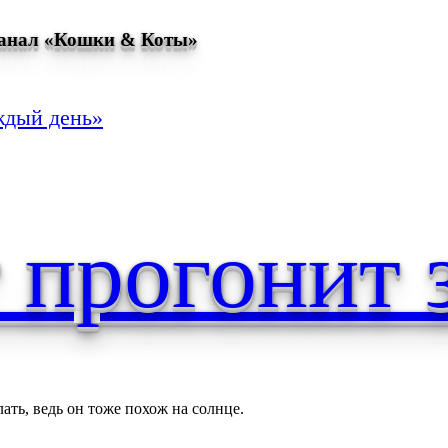
канал «Кошки & Коты»
ждый день»
 прогонит 
ать, ведь он тоже похож на солнце.