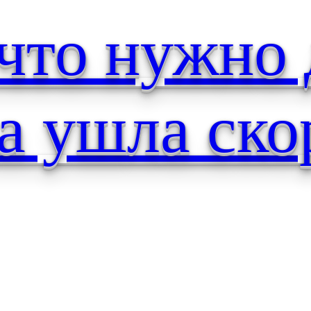
 что нужно 
а ушла ско