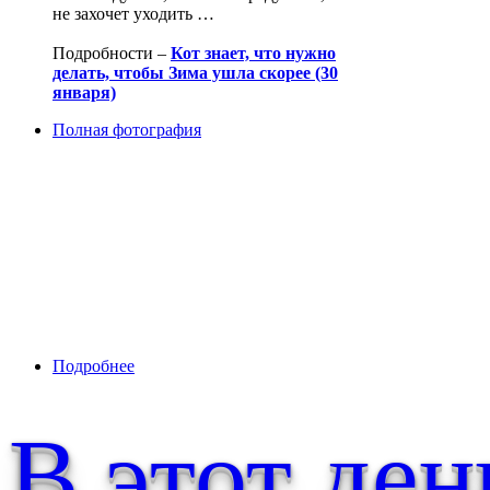
не захочет уходить …
Подробности –
Кот знает, что нужно
делать, чтобы Зима ушла скорее (30
января)
Полная фотография
Подробнее
о Кот знает, что нужно делать, чтобы Зима ушл
В этот ден