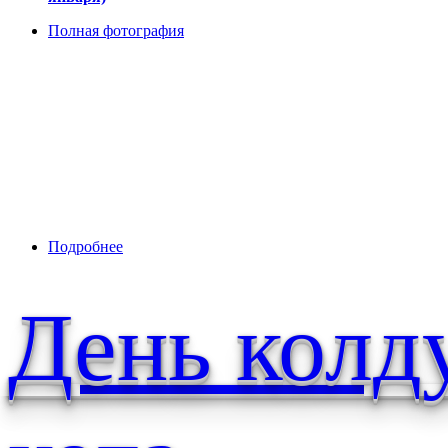
Полная фотография
Подробнее
о В этот день все могут увидеть вещий сон, да
День колд