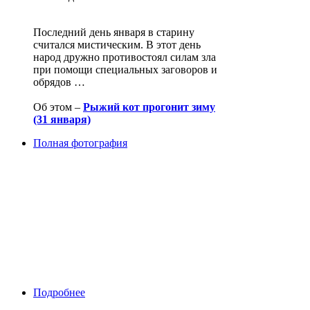
Последний день января в старину
считался мистическим. В этот день
народ дружно противостоял силам зла
при помощи специальных заговоров и
обрядов …
Об этом –
Рыжий кот прогонит зиму
(31 января)
Полная фотография
Подробнее
о Рыжий кот прогонит зиму