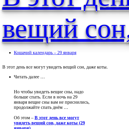
вещий сон
Кошачий календарь – 29 января
В этот день все могут увидеть вещий сон, даже коты.
Читать далее …
Но чтобы увидеть вещие сны, надо
больше спать. Если в ночь на 29
января вещие сны вам не приснились,
продолжайте спать днём …
Об этом –
В этот день все могут
увидеть вещий сон, даже коты (29
января)