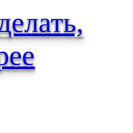
делать,
рее