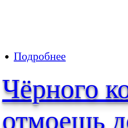
о Зимой человек ищет, где светл
Подробнее
Чёрного ко
отмоешь д