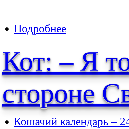
о Кот и Солнцеворот
Подробнее
Кот: – Я т
стороне С
Кошачий календарь – 2