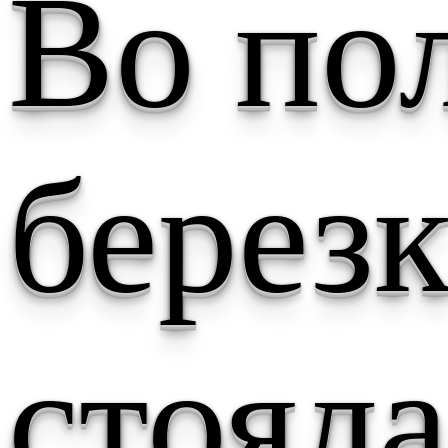
Во по
березк
стояла