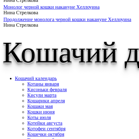
Нина Стрелкова
Монолог черной кошки накануне Хеллоуина
Нина Стрелкова
Продолжение монолога черной кошки накануне Хеллоуина
Нина Стрелкова
Кошачий д
Кошачий календарь
Котаны января
Кисоньки февраля
Кисули марта
Кошарики апреля
Кошаки мая
Кошки июня
Коты июля
Котейки августа
Котофеи сентября
Кошечки октября