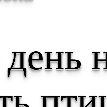
 день 
ть пти