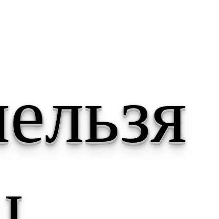
нельзя
ц,