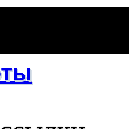
е
оты