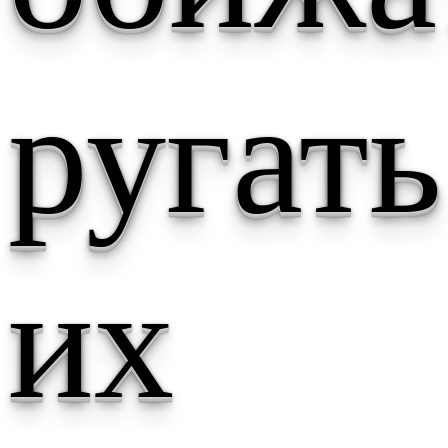
ругать
их