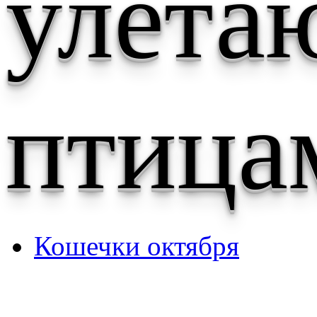
улет
птица
Кошечки октября