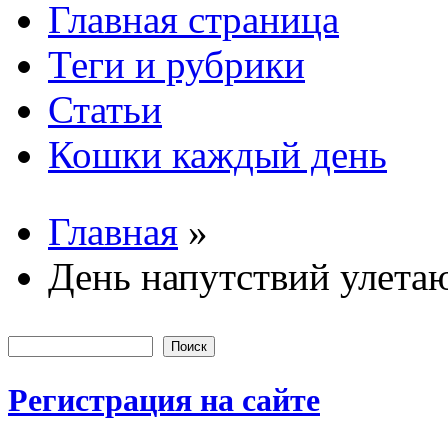
Главная страница
Основные
Теги и рубрики
Статьи
Кошки каждый день
Главная
»
Вы здесь
День напутствий улет
Поиск
Форма пои
Регистрация на сайте