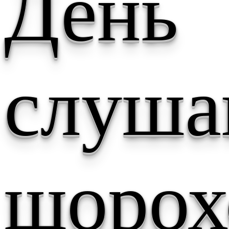
День
слуша
шорох