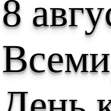
8 авгу
Всем
День 