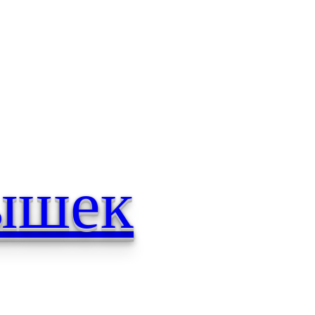
нышек