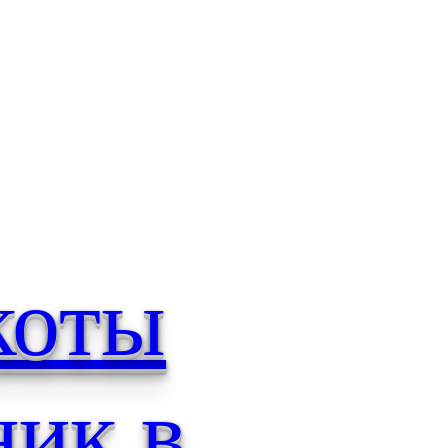
коты
ник в