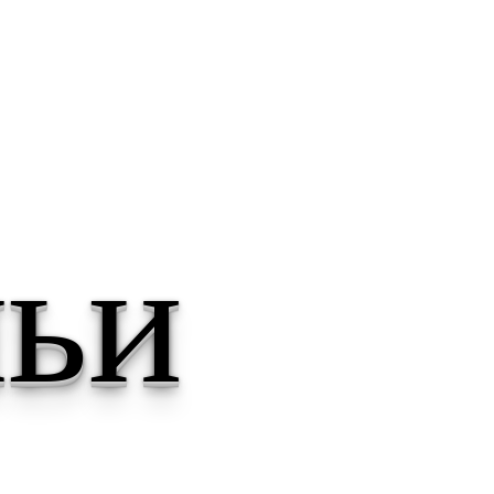
 ссылки
ска
ьи