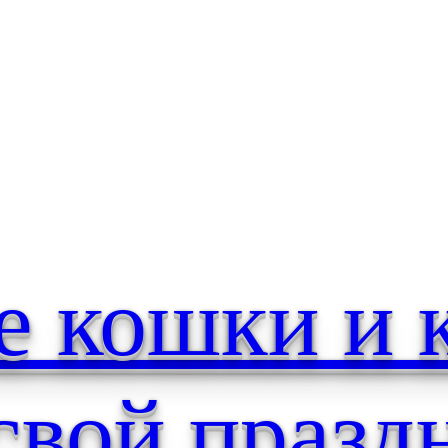
е кошки и 
свой празд