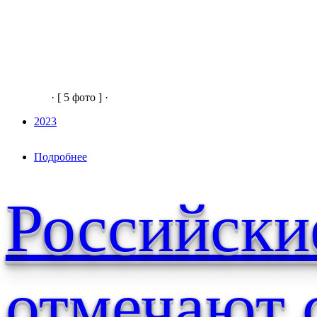
· [ 5 фото ] ·
2023
Подробнее
о Кошки: дикие, домашние, бывшие домашние
Российски
отмечают 