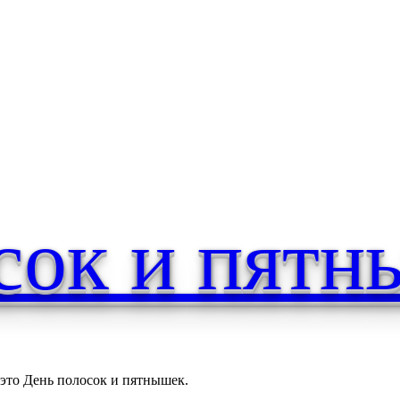
здник в первый день марта
сок и пят
 это День полосок и пятнышек.