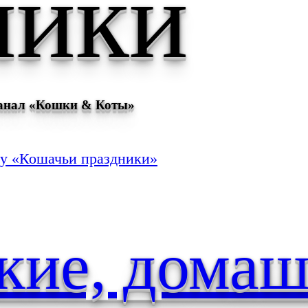
ники
канал «Кошки & Коты»
ку «Кошачьи праздники»
кие, домаш