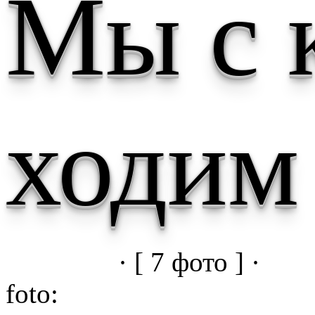
Мы с 
ходим
· [ 7 фото ] ·
foto: