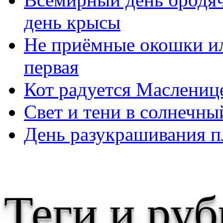
день крысы
Не приёмные окошки ил
первая
Кот радуется Маслениц
Свет и тени в солнечны
День разукрашивания п
Теги и ру