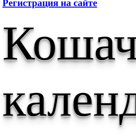
Регистрация на сайте
Коша
кален