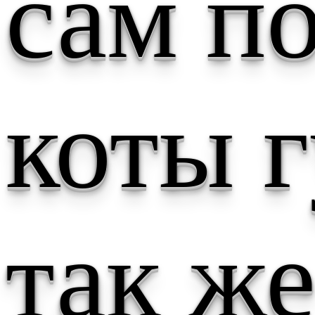
сам по
коты 
так ж