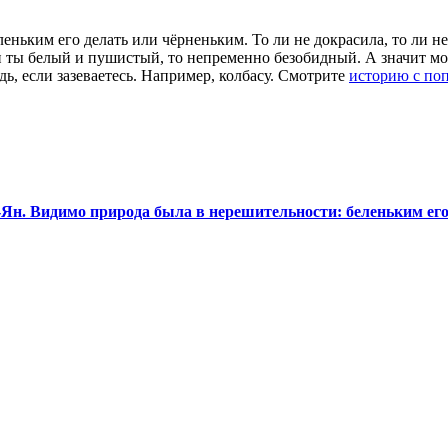
ньким его делать или чёрненьким. То ли не докрасила, то ли не
ли ты белый и пушистый, то непременно безобидный. А значит м
ь, если зазеваетесь. Например, колбасу. Смотрите
историю с поп
Ян. Видимо природа была в нерешительности: беленьким его