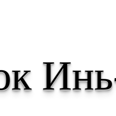
 ссылки
ска
ок Инь