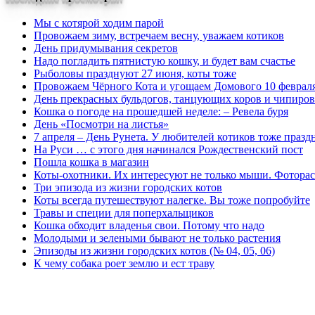
Мы с котярой ходим парой
Провожаем зиму, встречаем весну, уважаем котиков
День придумывания секретов
Надо погладить пятнистую кошку, и будет вам счастье
Рыболовы празднуют 27 июня, коты тоже
Провожаем Чёрного Кота и угощаем Домового 10 феврал
День прекрасных бульдогов, танцующих коров и чипиро
Кошка о погоде на прошедшей неделе: – Ревела буря
День «Посмотри на листья»
7 апреля – День Рунета. У любителей котиков тоже празд
На Руси … с этого дня начинался Рождественский пост
Пошла кошка в магазин
Коты-охотники. Их интересуют не только мыши. Фоторас
Три эпизода из жизни городских котов
Коты всегда путешествуют налегке. Вы тоже попробуйте
Травы и специи для поперхальщиков
Кошка обходит владенья свои. Потому что надо
Молодыми и зелеными бывают не только растения
Эпизоды из жизни городских котов (№ 04, 05, 06)
К чему собака роет землю и ест траву