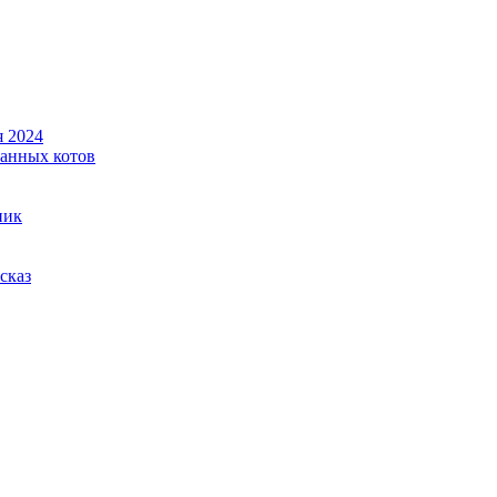
я 2024
ванных котов
ник
сказ