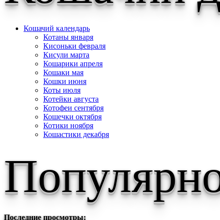
Кошачий календарь
Котаны января
Кисоньки февраля
Кисули марта
Кошарики апреля
Кошаки мая
Кошки июня
Коты июля
Котейки августа
Котофеи сентября
Кошечки октября
Котики ноября
Кошастики декабря
Популярно
Последние просмотры: