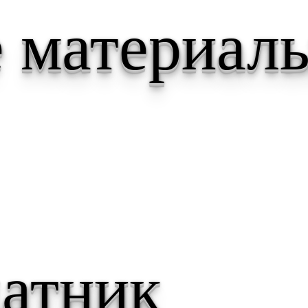
 материал
атник