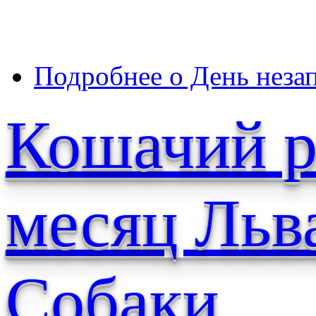
Подробнее
о День неза
Кошачий р
месяц Льва
Собаки