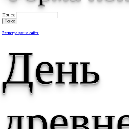
Поиск
Регистрация на сайте
День
древн