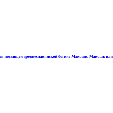
бря посвящен древнеславянской богине Макоши. Макошь ил