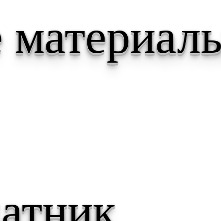
 материал
атник