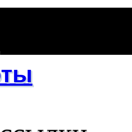
е
оты