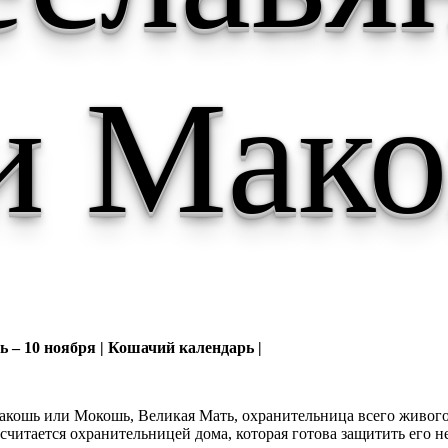
и Мак
 – 10 ноября | Кошачий календарь |
акошь или Мокошь, Великая Мать, охранительница всего живого
читается охранительницей дома, которая готова защитить его не